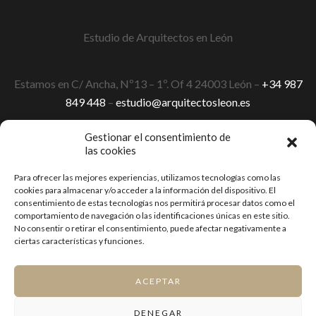
Estudio de Arquitectos en León
Estamos en C/ Ancha, Nº13 – 1º. Of 4 24003 León –
+34 987
849 448
–
estudio@arquitectosleon.es
Gestionar el consentimiento de
las cookies
Aviso Legal y Condiciones de Uso
Para ofrecer las mejores experiencias, utilizamos tecnologías como las
Política de cookies (UE)
cookies para almacenar y/o acceder a la información del dispositivo. El
consentimiento de estas tecnologías nos permitirá procesar datos como el
Política de Privacidad
comportamiento de navegación o las identificaciones únicas en este sitio.
No consentir o retirar el consentimiento, puede afectar negativamente a
ciertas características y funciones.
Implementado por
Cuadruple.com
. Soluciones Diseño de
ACEPTAR
diseño web y e-commerce.
DENEGAR