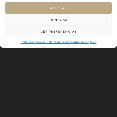
ACEPTAR
DENEGAR
VER PREFERENCIAS
Política de cookies
Política de Privacidad
Avisos Legales
Urb. Camino de Santiago.
León
PROYECTO BÁSICO Y DE EJECUCIÓN
VIVIENDA UNIFAMILIAR EN
URBANIZACIÓN "CAMINO DE SANTIAGO",
VILLADANGOS DEL PÁRAMO, LEÓN.