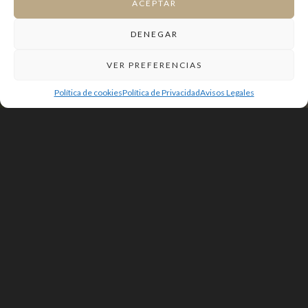
ACEPTAR
DENEGAR
VER PREFERENCIAS
Política de cookies
Política de Privacidad
Avisos Legales
LORENZANA, LEÓN
PROYECTO BÁSICO Y DE EJECUCIÓN DE
VIVIENDA UNIFAMILIAR EN LORENZANA,
LEÓN