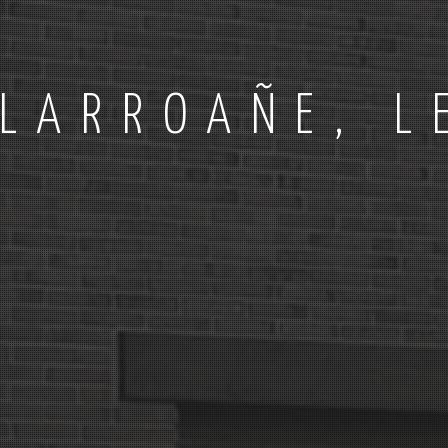
LLARROAÑE, L