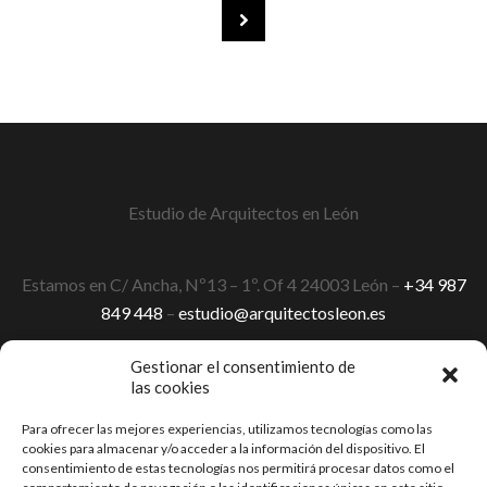
Estudio de Arquitectos en León
Estamos en C/ Ancha, Nº13 – 1º. Of 4 24003 León –
+34 987
849 448
–
estudio@arquitectosleon.es
Gestionar el consentimiento de
las cookies
Aviso Legal y Condiciones de Uso
Para ofrecer las mejores experiencias, utilizamos tecnologías como las
Política de cookies (UE)
cookies para almacenar y/o acceder a la información del dispositivo. El
consentimiento de estas tecnologías nos permitirá procesar datos como el
Política de Privacidad